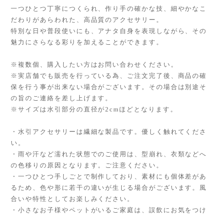
一つひとつ丁寧につくられ、作り手の確かな技、細やかなこ
だわりがあらわれた、高品質のアクセサリー。
特別な日や普段使いにも、アナタ自身を表現しながら、その
魅力にさらなる彩りを加えることができます。
※複数個、購入したい方はお問い合わせください。
※実店舗でも販売を行っている為、ご注文完了後、商品の確
保を行う事が出来ない場合がございます。その場合は別途そ
の旨のご連絡を差し上げます。
※サイズは水引部分の直径が2cmほどとなります。
・水引アクセサリーは繊細な製品です。優しく触れてくださ
い。
・雨や汗など濡れた状態でのご使用は、型崩れ、衣類などへ
の色移りの原因となります。ご注意ください。
・一つひとつ手しごとで制作しており、素材にも個体差があ
るため、色や形に若干の違いが生じる場合がございます。風
合いや特性としてお楽しみください。
・小さなお子様やペットがいるご家庭は、誤飲にお気をつけ