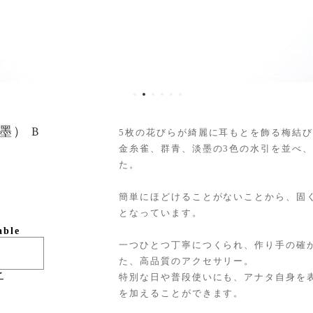
墨） B
5枚の花びらが綺麗に耳もとを飾る梅結
金糸雀、群青、淡墨の3色の水引を並べ
た。
簡単にほどけることがないことから、固
となっています。
able
一つひとつ丁寧につくられ、作り手の確
た、高品質のアクセサリー。
け
特別な日や普段使いにも、アナタ自身を
を加えることができます。