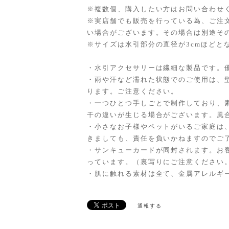
※複数個、購入したい方はお問い合わせ
※実店舗でも販売を行っている為、ご注
い場合がございます。その場合は別途そ
※サイズは水引部分の直径が3cmほどと
・水引アクセサリーは繊細な製品です。
・雨や汗など濡れた状態でのご使用は、
ります。ご注意ください。
・一つひとつ手しごとで制作しており、
干の違いが生じる場合がございます。風
・小さなお子様やペットがいるご家庭は
きましても、責任を負いかねますのでご
・サンキューカードが同封されます。お
っています。（裏写りにご注意ください
・肌に触れる素材は全て、金属アレルギ
通報する