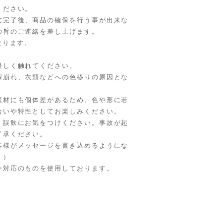
ください。
文完了後、商品の確保を行う事が出来な
の旨のご連絡を差し上げます。
なります。
優しく触れてください。
型崩れ、衣類などへの色移りの原因とな
素材にも個体差があるため、色や形に若
合いや特性としてお楽しみください。
、誤飲にお気をつけください。事故が起
了承ください。
客様がメッセージを書き込めるようにな
。）
ー対応のものを使用しております。