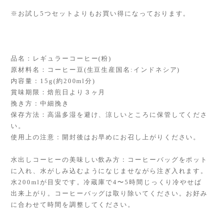
※お試し5つセットよりもお買い得になっております。
品名：レギュラーコーヒー(粉)
原材料名：コーヒー豆(生豆生産国名:インドネシア)
内容量：15g(約200ml分)
賞味期限：焙煎日より３ヶ月
挽き方：中細挽き
保存方法：高温多湿を避け、涼しいところに保管してくださ
い。
使用上の注意：開封後はお早めにお召し上がりください。
水出しコーヒーの美味しい飲み方：コーヒーバッグをポット
に入れ、水がしみ込むようになじませながら注ぎ入れます。
水200mlが目安です。冷蔵庫で4〜5時間じっくり冷やせば
出来上がり。コーヒーバッグは取り除いてください。お好み
に合わせて時間を調整してください。